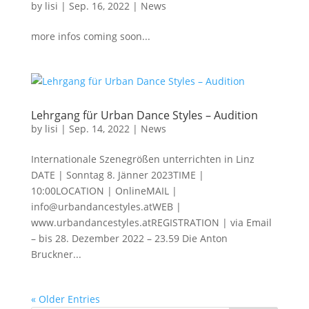
by
lisi
|
Sep. 16, 2022
|
News
more infos coming soon...
Lehrgang für Urban Dance Styles – Audition
by
lisi
|
Sep. 14, 2022
|
News
Internationale Szenegrößen unterrichten in Linz
DATE | Sonntag 8. Jänner 2023TIME |
10:00LOCATION | OnlineMAIL |
info@urbandancestyles.atWEB |
www.urbandancestyles.atREGISTRATION | via Email
– bis 28. Dezember 2022 – 23.59 Die Anton
Bruckner...
« Older Entries