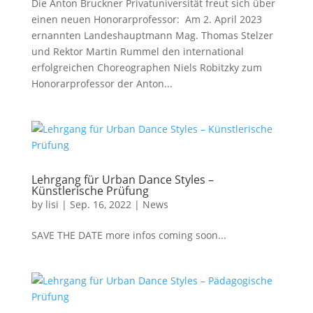
Die Anton Bruckner Privatuniversität freut sich über
einen neuen Honorarprofessor: Am 2. April 2023
ernannten Landeshauptmann Mag. Thomas Stelzer
und Rektor Martin Rummel den international
erfolgreichen Choreographen Niels Robitzky zum
Honorarprofessor der Anton...
Lehrgang für Urban Dance Styles –
Künstlerische Prüfung
by
lisi
|
Sep. 16, 2022
|
News
SAVE THE DATE more infos coming soon...