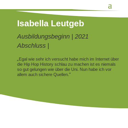
Isabella Leutgeb
Ausbildungsbeginn | 2021
Abschluss |
„
Egal wie sehr ich versucht habe mich im Internet über
die Hip Hop History schlau zu machen ist es niemals
so gut gelungen wie über die Uni. Nun habe ich vor
“
allem auch sichere Quellen.